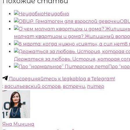
Похожие статьи
Неудобно
ОВИ
молчат квартиры и дома? Жилищный вопро
8 
Держаться за любовь. История, которая со
Про “но
Присоединяйтесь к legkoblog в Telegram!
:
васильевский остров
,
встречи
,
питер
Яна Минина