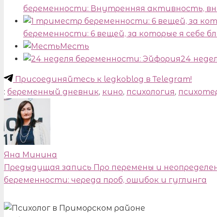
беременности: Внутренняя активность, в
беременности: 6 вещей, за которые я себе б
Месть
24 неде
Присоединяйтесь к legkoblog в Telegram!
:
беременный дневник
,
кино
,
психология
,
психоте
Яна Минина
Предыдущая запись
Про перемены и неопределе
беременности: череда проб, ошибок и гуглинга