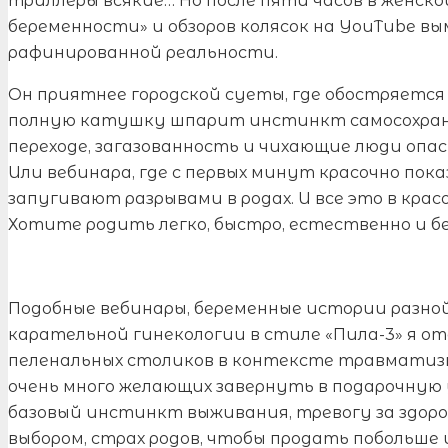
триллеры всякие… Но после пяти часов в женск
беременности» и обзоров колясок на YouTube 
рафинированной реальности.
Он приятнее городской суеты, где обостряется
полную катушку шпарит инстинкт самосохран
переходе, загазованность и чихающие люди опа
Или вебинара, где с первых минут красочно по
запугивают разрывами в родах. И все это в крас
Хотите родить легко, быстро, естественно и бе
Подобные вебинары, беременные истории разно
карательной гинекологии в стиле «Пила-3» я отс
пеленальных столиков в контексте травматизм
очень много желающих завернуть в подарочную
базовый инстинкт выживания, тревогу за здоро
выбором, страх родов, чтобы продать побольше 