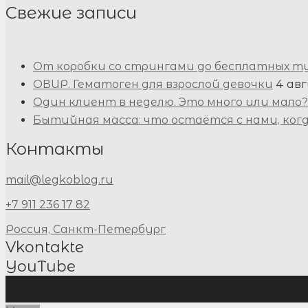
Свежие записи
От коробки со стрингами до бесплатных т
ОВИР. Гематоген для взрослой девочки
4 авг
Один клиент в неделю. Это много или мало?
Бытийная масса: что остаётся с нами, ког
Контакты
mail@legkoblog.ru
+7 911 236 17 82
Россия, Санкт-Петербург
Vkontakte
YouTube