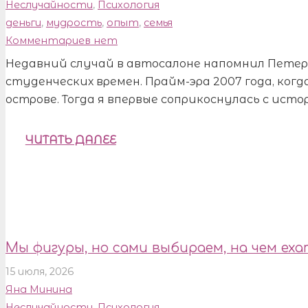
Неслучайности
,
Психология
деньги
,
мудрость
,
опыт
,
семья
Комментариев нет
Недавний случай в автосалоне напомнил Петер
студенческих времен. Прайм-эра 2007 года, когд
острове. Тогда я впервые соприкоснулась с ист
ЧИТАТЬ ДАЛЕЕ
Мы фигуры, но сами выбираем, на чем еха
15 июля, 2026
Яна Минина
Неслучайности
,
Психология