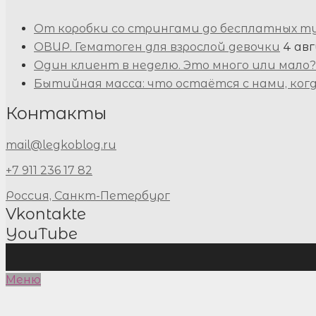
От коробки со стрингами до бесплатных т
ОВИР. Гематоген для взрослой девочки
4 авг
Один клиент в неделю. Это много или мало?
Бытийная масса: что остаётся с нами, ког
Контакты
mail@legkoblog.ru
+7 911 236 17 82
Россия, Санкт-Петербург
Vkontakte
YouTube
Меню