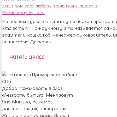
вещи
,
дом
,
кот
,
любовь
,
отношения
,
питер
,
я
Комментариев нет
На первом курсе в Институте психотерапии и
кто есть я? По-научному, это называется само
водитель, кошколюб, менеджер-руководитель, 
полностью. Десятки…
ЧИТАТЬ ДАЛЕЕ
Добро пожаловать в блог
«Легкость бытия»! Меня зовут
Яна Минина, психолог,
расстановщик, автор книг.
Жена и трижды мама. Верю в