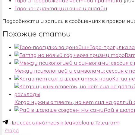
Таро и продвижение частной практики
(лич
Таро консультации очно и онлайн
Подробности и запись в сообщениях в правом ни
Похожие статьи
Таро-прогулка з
Взг
Между психологией и символами: сессия с п
Когда н
Когда нужны ответы, но нет сил на долгий
Рай в шала
Присоединяйтесь к legkoblog в Telegram!
:
таро