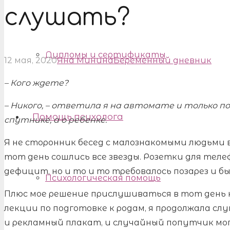
слушать?
Дипломы и сертификаты
12 мая, 2020
Яна Минина
Беременный дневник
– Кого ждете?
– Никого, – ответила я на автомате и только по
Помощь психолога
спутнике, а о ребенке.
Я не сторонник бесед с малознакомыми людьми в
тот день сошлись все звезды. Розетки для теле
дефицит, но и то и то требовалось позарез и б
Психологическая помощь
Плюс мое решение прислушиваться в тот день 
лекции по подготовке к родам, я продолжала сл
и рекламный плакат, и случайный попутчик мог