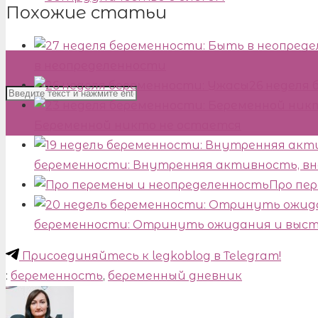
Похожие статьи
в неопределенности
26 неделя
Беременной никто не остается
беременности: Внутренняя активность, в
Про пе
беременности: Отринуть ожидания и выс
Присоединяйтесь к legkoblog в Telegram!
:
беременность
,
беременный дневник