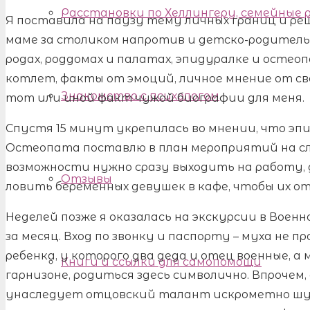
Расстановки по Хеллингеру, семейные
Я поставила на паузу тему личных границ и ре
маме за столиком напротив и детско-родитель
родах, роддомах и палатах, эпидуралке и осте
котлет, факты от эмоций, личное мнение от свое
Знакомство с психологом
тот или иной факт чужой биографии для меня.
Спустя 15 минут укрепилась во мнении, что эпи
Остеопата поставлю в план мероприятий на сл
возможности нужно сразу выходить на работу, 
Отзывы
ловить беременных девушек в кафе, чтобы их 
Неделей позже я оказалась на экскурсии в Вое
за месяц. Вход по звонку и паспорту – муха не п
ребенка, у которого два деда и отец военные, а
Книги и ссылки для самопомощи
гарнизоне, родиться здесь символично. Впрочем, 
унаследует отцовский талант искрометно шу