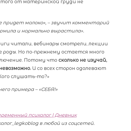
 этого от материнской груди не
 не придет молоко», – звучит комментарий
кормила и нормально вырастила».
иги читали, вебинары смотрели, лекции
е роды. Но по-прежнему остается много
ключение. Потому что
сколько не изучай,
невозможно.
И со всех сторон одолевают
 «Кого слушать-то?»
него примера – «СЕБЯ!»
еременный психолог | Дневник
лог_legkoblog в любой из соцсетей.