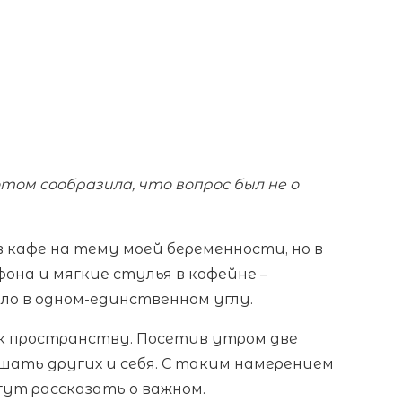
том сообразила, что вопрос был не о
 кафе на тему моей беременности, но в
фона и мягкие стулья в кофейне –
ыло в одном-единственном углу.
к пространству. Посетив утром две
ушать других и себя. С таким намерением
ут рассказать о важном.