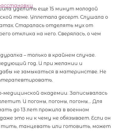
 расстановки
шила уделить еще 15 минут молодой
ской теме. Уплетала десерт. Слушала о
опатах. Старалась отделять мух от
го отклика на него. Сверялась, о чем
дуралка – только в крайнем случае.
едующий год. И при желании и
дабы не замыкаться в материнстве. Не
оттерапевтировать.
нно-медицинской академии. Записывалась
ролетит. И погоны, погоны, погоны… Для
 мать до 13 лет прожила в военном
даже это ни к чему не обязывает. Если он
тить, танцевать или готовить, может