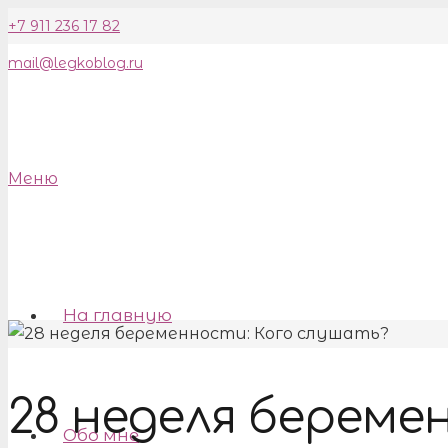
+7 911 236 17 82
mail@legkoblog.ru
Меню
На главную
28 неделя береме
Обо мне