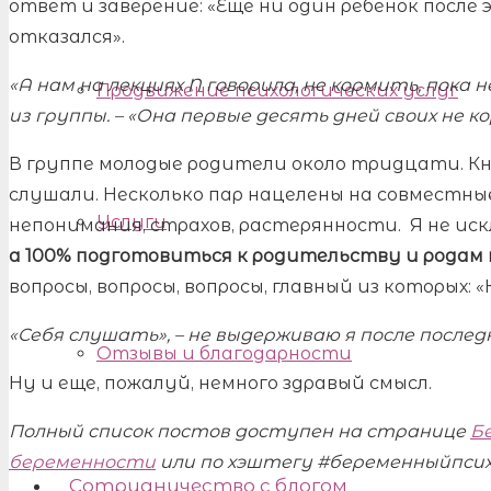
ответ и заверение: «Еще ни один ребенок после
отказался».
«А нам на лекциях N говорила, не кормить, пока
Продвижение психологических услуг
из группы. – «Она первые десять дней своих не 
В группе молодые родители около тридцати. Кн
слушали. Несколько пар нацелены на совместны
Услуги
непонимания, страхов, растерянности. Я не ис
а 100% подготовиться к родительству и родам 
вопросы, вопросы, вопросы, главный из которых:
«Себя слушать», – не выдерживаю я после послед
Отзывы и благодарности
Ну и еще, пожалуй, немного здравый смысл.
Полный список постов доступен на странице
Б
беременности
или по хэштегу #беременныйпсихо
Сотрудничество с блогом