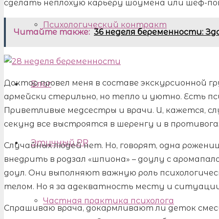
сделать неплохую карьеру шоумена или шеф-по
Психологический контракт
Читайте также:
36 неделя беременности: Зд
Доктор провел меня в составе экскурсионной г
Блог
армейски стерильно, но тепло и уютно. Есть пс
Приветливые медсестры и врачи. И, кажется, сл
секунд все выстроятся в шеренгу и в противога
Этичный PR
Случайных людей нет. Но, говорят, одна рожени
внедрить в родзал «шпиона» – доулу с аромапал
доул. Они выполняют важную роль психологичес
телом. Но я за адекватность месту и ситуации
Частная практика психолога
Спрашиваю врача, докармливают ли деток сме