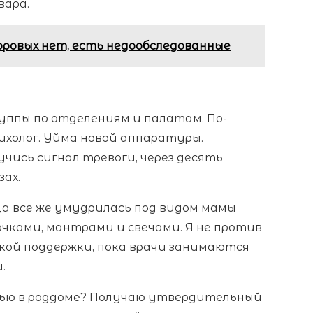
вара.
оровых нет, есть недообследованные
руппы по отделениям и палатам. По-
ихолог. Уйма новой аппаратуры.
учись сигнал тревоги, через десять
зах.
ца все же умудрилась под видом мамы
очками, мантрами и свечами. Я не против
кой поддержки, пока врачи занимаются
.
сью в роддоме? Получаю утвердительный