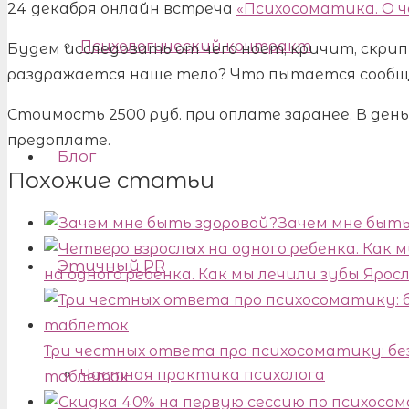
24 декабря онлайн встреча
«Психосоматика. О 
Психологический контракт
Будем исследовать от чего ноет, кричит, скри
раздражается наше тело? Что пытается сообщ
Стоимость 2500 руб. при оплате заранее. В ден
предоплате.
Блог
Похожие статьи
Зачем мне быть
Этичный PR
на одного ребенка. Как мы лечили зубы Ярос
Три честных ответа про психосоматику: бе
Частная практика психолога
таблеток