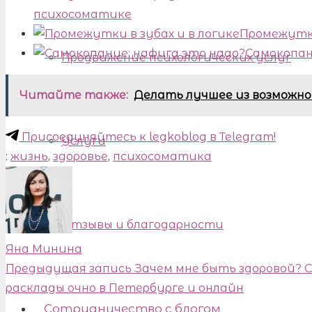
психосоматике
Промежутки
Самокопан
Продвижение психологических услуг
Читайте также:
Делать лучшее из возможно
Присоединяйтесь к legkoblog в Telegram!
Услуги
:
жизнь
,
здоровье
,
психосоматика
Отзывы и благодарности
Яна Минина
Предыдущая запись
Зачем мне быть здоровой?
С
расклады очно в Петербурге и онлайн
Сотрудничество с блогом