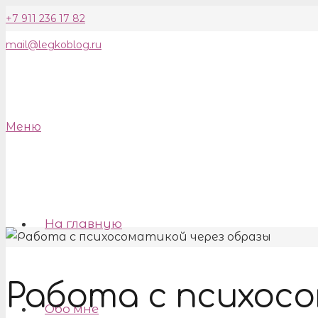
+7 911 236 17 82
mail@legkoblog.ru
Меню
На главную
Работа с психос
Обо мне