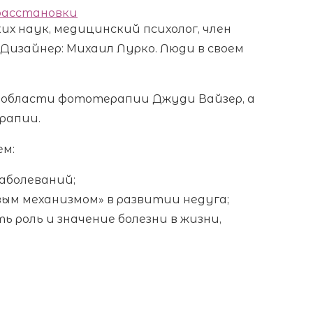
 расстановки
х наук, медицинский психолог, член
изайнер: Михаил Лурко. Люди в своем
в области фототерапии Джуди Вайзер, а
рапии.
ем:
аболеваний;
ым механизмом» в развитии недуга;
ь роль и значение болезни в жизни,