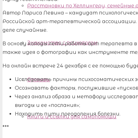
Расстановки по Хеллингеру, семейные
Автор Лариса Левина – кандидат психологически
Российской арт-терапевтической ассоциации. Д
деле случайные.
Знакомство с психологом
В основу колоды легли работы арт терапевта 
также идея о фотографии как инструменте те
На онлайн встрече 24 декабря с ее помощью буд
Исследовать причины психосоматических з
Отзывы
Осознавать факторы, послужившие «пусков
Через анализ образа и метафору исследоват
выгоды и ее «послания»;
Находить пути преодоления болезни.
Книги и ссылки для самопомощи
***