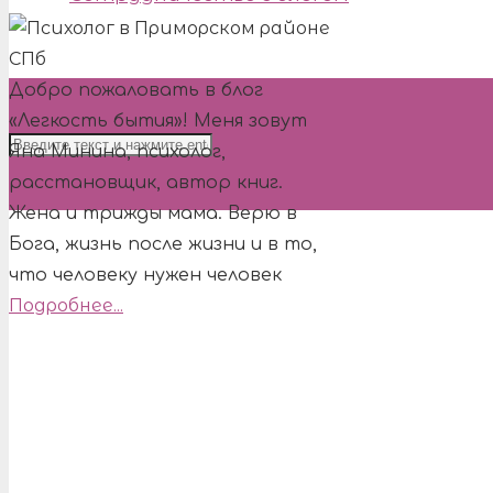
Добро пожаловать в блог
«Легкость бытия»! Меня зовут
Яна Минина, психолог,
расстановщик, автор книг.
Жена и трижды мама. Верю в
Бога, жизнь после жизни и в то,
что человеку нужен человек
Подробнее...