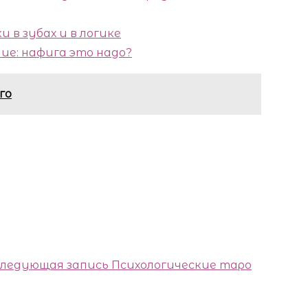
 в зубах и в логике
ие: нафига это надо?
го
ледующая запись
Психологические таро