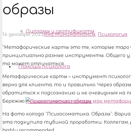
образы
Дипломы и сертификаты
14 декабря, 2023
Яна Минина
Анонсы
,
Психология
“Метафорические карты это те, которые таро ч
принципиально разные инструменты. Общего у ни
та может отличаться.
Помощь психолога
Метафорические карты – инструмент психологи
верно для клиента, то и правильно. Через образ
обратиться к подсознанию и не очевидным на п
Бережно.
Психологическая помощь
На фото колода “Психосоматика. Образы”. Вариа
эта подкупила глубиной проработки. Коллегам,
highly recommended.