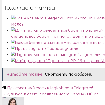
Похожие статьи
мало?
делает, всё будет по плечу? Вот что пишу
Боюсь быть навя
Право звучать
Издательст
М
Читайте также:
Смотреть по-доброму
Присоединяйтесь к legkoblog в Telegram!
:
PR
,
выход в свет
,
проявленность
,
этичный pr