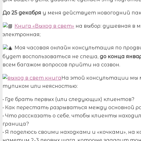
До 25 декабря
у меня действует новогодний па
Книга «Выход в свет»
на выбор: душевная в 
электронная;
Моя часовая онлайн консультация по прод
будет воспользоваться не спеша,
до конца январ
всем багажом вопросов прийти на созвон.
На этой консультации мы 
тупиком или неясностью:
• Где брать первых (или следующих) клиентов?
• Как перестать разрываться между основной р
• Что рассказать о себе, чтобы клиенты находи
граница?
• Я поделюсь своими находками и «кочками», на
наметим 2-3 первых шага, которые зададут тон