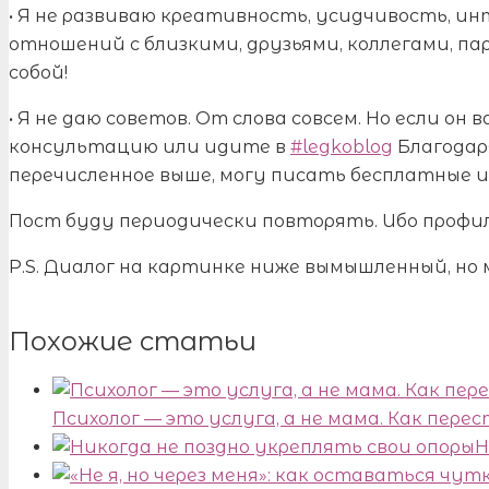
• Я не развиваю креативность, усидчивость, ин
отношений с близкими, друзьями, коллегами, па
собой!
• Я не даю советов. От слова совсем. Но если он
консультацию или идите в
#legkoblog
Благодаря
перечисленное выше, могу писать бесплатные и
Пост буду периодически повторять. Ибо профил
P.S. Диалог на картинке ниже вымышленный, но 
Похожие статьи
Психолог — это услуга, а не мама. Как пер
Н