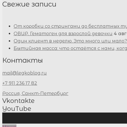
Свежие записи
От коробки со стрингами до бесплатных т
ОВИР. Гематоген для взрослой девочки
4 авг
Один клиент в неделю. Это много или мало?
Бытийная масса: что остаётся с нами, ког
Контакты
mail@legkoblog.ru
+7 911 236 17 82
Россия, Санкт-Петербург
Vkontakte
YouTube