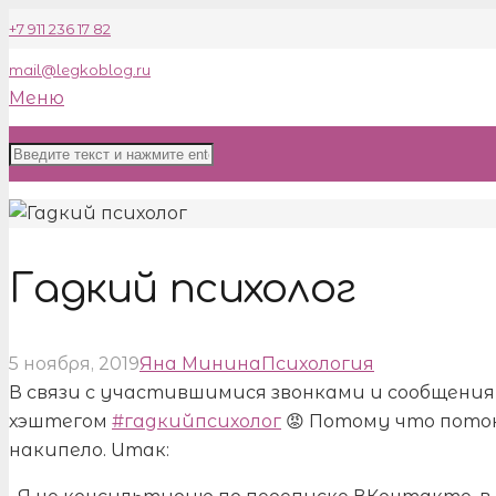
+7 911 236 17 82
mail@legkoblog.ru
Меню
Гадкий психолог
5 ноября, 2019
Яна Минина
Психология
В связи с участившимися звонками и сообщени
хэштегом
#гадкийпсихолог
😡 Потому что поток
накипело. Итак: