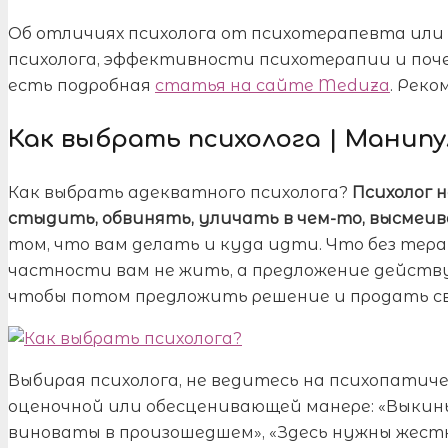
Об отличиях психолога от психотерапевта или 
психолога, эффективности психотерапии и поче
есть подробная
статья на сайте Meduza
. Реко
Как выбрать психолога | Манипу
Как выбрать адекватного психолога?
Психолог 
стыдить, обвинять, уличать в чем-то, высмеив
том, что вам делать и куда идти. Что без тера
частности вам не жить, а предложение действу
чтобы потом предложить решение и продать с
Выбирая психолога, не ведитесь на психопатич
оценочной или обесценивающей манере: «Выкиньт
виноваты в произошедшем», «Здесь нужны жестк