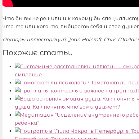
Что бы вы не решили и к какому бы специалисту
что-то или кого-то, выбирать себя и свое душев
Авторы иллюстраций: John Holcroft, Chris Madden, M
Похожие статьи
смирение
Помогают ли пси
П
души. Как понять, что вами движет?
ребенка”