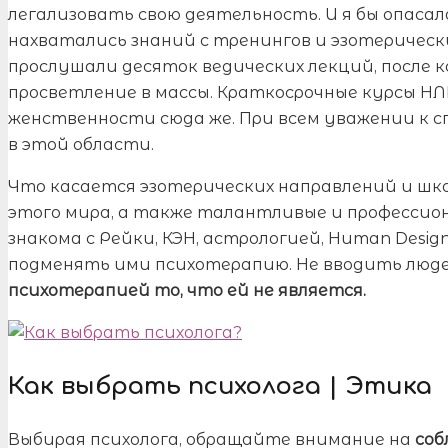
легализовать свою деятельность. И я бы опасал
нахватались знаний с тренингов и эзотерическ
прослушали десяток ведических лекций, после к
просветление в массы. Краткосрочные курсы НЛ
женственности сюда же. При всем уважении к с
в этой области.
Что касается эзотерических направлений и шк
этого мира, а также талантливые и профессио
знакома с Рейки, КЭН, астрологией, Human Design
подменять ими психотерапию. Не вводить люде
психотерапией то, что ей не является.
Как выбрать психолога | Этика
Выбирая психолога, обращайте внимание на
соб