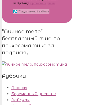
на обработку
персональных данных
Предоставлено SendPulse
“Личное тело”
бесплатный гайд по
психосоматике за
подписку
Рубрики
Анонсы
Беременный дневник
Лайфхак