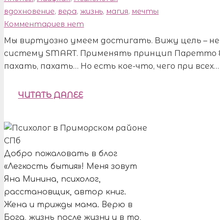
вдохновение
,
вера
,
жизнь
,
магия
,
мечты
Комментариев нет
Мы виртуозно умеем достигать. Вижу цель – н
систему SMART. Применять принцип Паретто 80
пахать, пахать… Но есть кое-что, чего при всех…
ЧИТАТЬ ДАЛЕЕ
Добро пожаловать в блог
«Легкость бытия»! Меня зовут
Яна Минина, психолог,
расстановщик, автор книг.
Жена и трижды мама. Верю в
Бога, жизнь после жизни и в то,