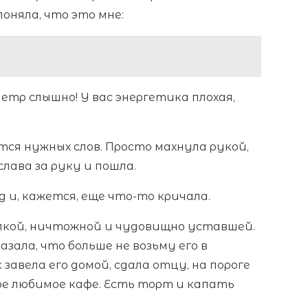
поняла, что это мне:
етр слышно! У вас энергетика плохая,
тся нужных слов. Просто махнула рукой,
слава за руку и пошла.
 и, кажется, еще что-то кричала.
лкой, ничтожной и чудовищно уставшей.
казала, что больше не возьму его в
 завела его домой, сдала отцу, на пороге
ое любимое кафе. Есть торт и капать