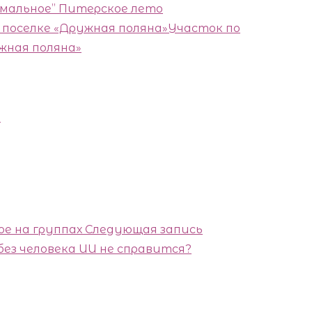
рмальное” Питерское лето
Участок по
жная поляна»
ы
ое на группах
Следующая запись
ез человека ИИ не справится?