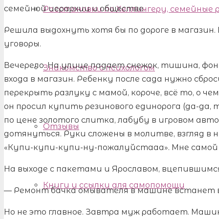
семейной иерархии и обществе.
Расстановки по Хеллингеру, семейные
Решила выдохнуть хотя бы по дороге в магазин. В
уговоры.
Вечерело. На улице падает снежок, тишина, фона
Знакомство с психологом
входа в магазин. Ребенку после сада нужно сбр
перекрыть разлуку с мамой, короче, всё то, о ч
он просил купить резинового единорога (да-да,
по цене золотого слитка, лабубу в игровом авто
Отзывы
дотянуться. Руки сложены в молитве, взгляд в н
«Купи-купи-купи-ну-пожалуйстааа». Мне самой в
На выходе с пакетами и Ярославом, вцепившимся
Книги и ссылки для самопомощи
— Ремонт бачка омывателя в машине встанет в 
Но не это главное. Завтра муж работает. Маши