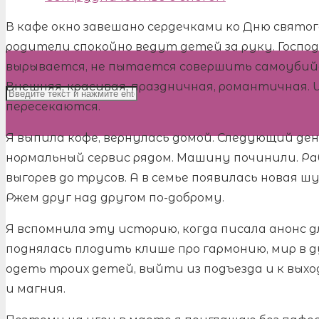
В кафе окно завешано сердечками ко Дню святог
родители спокойно ведут детей за руку. Господ
вырывается, не пытается совершить самоубийс
Внешняя, красивая, праздничная, романтичная. И
пересекаются.
Я выпила кофе, вернулась домой. Следующий ден
нормальный сервис рядом. Машину починили. Раб
выгорев до трусов. А в семье появилась новая ш
Ржем друг над другом по-доброму.
Я вспомнила эту историю, когда писала анонс дл
поднялась плодить клише про гармонию, мир в 
одеть троих детей, выйти из подъезда и к вых
и магния.