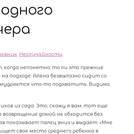
 одного
чера
невник
,
Неслучайности
 когда непонятно: то ли это прежние
на подходе. Алёна безвылазно сидит со
 умудряется что-то подхватить. Видимо,
чиков из сада. Это, скажу я вам, тот еще
но возвращение домой не обходится без
лав показывает палец вниз и выдает: «Мне
ищет свое место среднего ребенка в