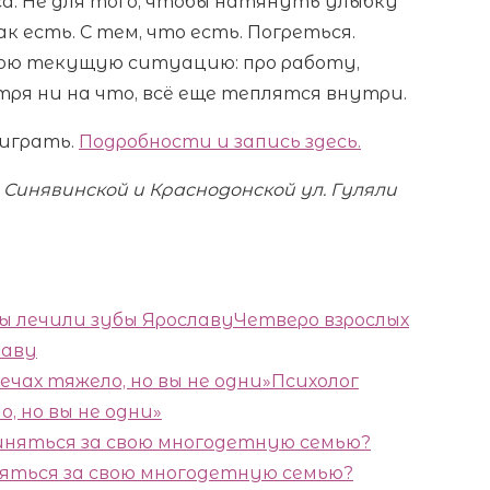
са. Не для того, чтобы натянуть улыбку
ак есть. С тем, что есть. Погреться.
вою текущую ситуацию: про работу,
тря ни на что, всё еще теплятся внутри.
 играть.
Подробности и запись здесь.
Синявинской и Краснодонской ул. Гуляли
Четверо взрослых
лаву
Психолог
, но вы не одни»
няться за свою многодетную семью?