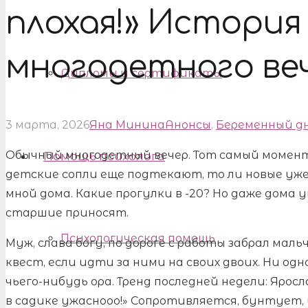
плохая!» История
многодетного ве
Дипломы и сертификаты
3 марта, 2026
Яна Минина
Анонсы
,
Беременный д
Обычный многодетный вечер. Тот самый момент,
Помощь психолога
детские сопли еще подтекают, то ли новые уже 
мной дома. Какие прогулки в -20? Но даже дома
старшие приносят.
Психологическая помощь
Муж, слава богу, по дороге с работы забрал маль
квест, если идти за ними на своих двоих. Ни од
чьего-нибудь ора. Тренд последней недели: Ярос
в садике ужаснооо!» Сопротивляется, бунтует, 