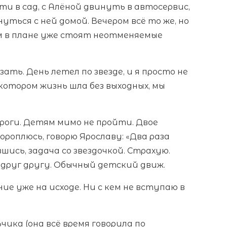
ти в сад, с Алёной двинуть в автосервис,
ться с ней домой. Вечером всё то же, но
м в плане уже стоят неотменяемые
зать. День летел по звезде, и я просто не
 котором жизнь шла без выходных, мы
ороги. Детям мимо не пройти. Двое
ороплюсь, говорю Ярославу: «Два раза
шись, задача со звездочкой. Страхую.
руг другу. Обычный детский движ.
ние уже на исходе. Ни с кем не вступаю в
чика (она всё время говорила по