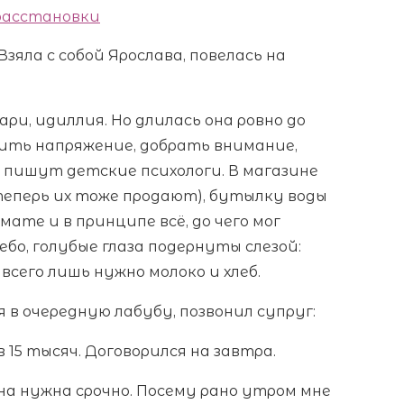
 расстановки
зяла с собой Ярослава, повелась на
ри, идиллия. Но длилась она ровно до
осить напряжение, добрать внимание,
ем пишут детские психологи. В магазине
 теперь их тоже продают), бутылку воды
мате и в принципе всё, до чего мог
ебо, голубые глаза подернуты слезой:
сего лишь нужно молоко и хлеб.
 в очередную лабубу, позвонил супруг:
15 тысяч. Договорился на завтра.
на нужна срочно. Посему рано утром мне