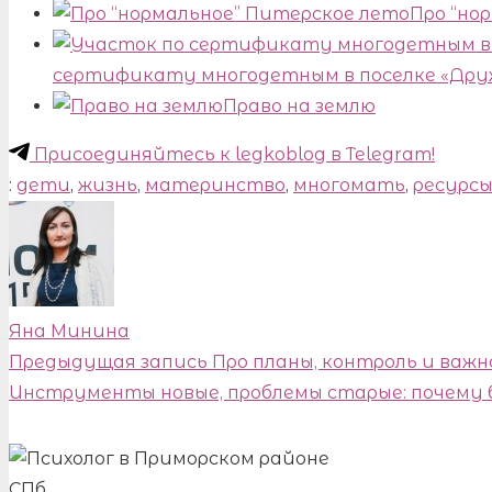
Про “но
сертификату многодетным в поселке «Дру
Право на землю
Присоединяйтесь к legkoblog в Telegram!
:
дети
,
жизнь
,
материнство
,
многомать
,
ресурс
Яна Минина
Предыдущая запись
Про планы, контроль и важн
Инструменты новые, проблемы старые: почему б