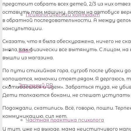
предстоит собрать всех детей, 2/3 из них отвез
оставить там машину, потом на автобусе верну
Психологический контракт
в обратной последовательности. А между дело
консультации.
Сказать, что я была обескуражена, ничего не ска
знала, как физически все вытянуть. С лицом, на
Блог
вышли из магазина.
По пути стихийная гора, сугроб после уборки д
копошатся, мамочки стоят рядом. Я дергаюсь, т
Этичный PR
скатываешься и идем». Забраться туда, не убив
Дети толкаются боками, не спешат уступать д
Подождали, скатились. Всё, говорю, пошли. Терпе
коммуникацию, сил нет.
Частная практика психолога
И тут, уже на выходе, мама неуступчивого маль