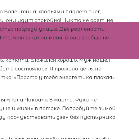
о Валентина, хлопьями падает снег,
и, они идут спокойно! Никто не орет, не
тво посреди улицы. Две реальности.
 та, что внутри меня. И они вообще не
ь, кстати, сложился хорошо. Муж нашел
ота состоялась. Я прожила день, не
утка: «Просто у тебя энергетика плохая».
я «Лила Чакра» к 8 марта. Рука не
душе и жизнь в потоке. Попробуйте зимой
оду прочувствовать дзен без пустырника