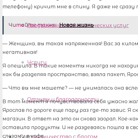
телефону) кричит мне в спину. Я даже не сразу 
Читайте также:
Новая жизнь
Продвижение психологических услуг
— Женщина, вы такая напряженная! Вас за килом
негативная!
Услуги
Я опешила. В такие моменты никогда не находи
как бы разделяя пространство, взяла пакет, Яро
— Что вы мне машете? — не унималась она вслед
Отзывы и благодарности
В тот момент я почувствовала себя ужасно жа
Ярослав по дороге еще пару раз где-то завис. Я с
магазин. В ответ на это он снова заорал. Кое-как
оставила продукты. И не раздеваясь пошла в св
слезами в кофе.
Сотрудничество с блогом