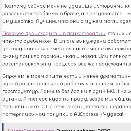
Поэтому сейчас меня не удивишь историями кл
разрешить проблемы в браке, а в результате – 
имущество. Лучшее, что они с мужем могли сдел
Похожее происходит и в психотерапии
, таких 
что-то с ребенком. В итоге вынуждены работат
деструктивная семейная система не выдержив
смену пришла гармоничная и новая. Или полнос
расстановках эти процессы все же происходят в
Впрочем, в моем опыте есть и менее драматичны
одной расстановочной работы я в полном кайф
госструктур. Раньше без боя ни в один МФЦ не х
ругани. А теперь куда ни приду, везде милейшие
поликлиниках. С Почты России, кстати, недавно,
потерялись мои покупки с AliExpress :) Чудеса!