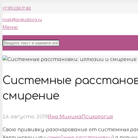
+7 911 236 17 82
mail@legkoblog.ru
Меню
Системные расстановк
смирение
24 августа, 2019
Яна Минина
Психология
Свою прививку-разочарование от системных рас
Хеллингеру или
семейные расстановки
) я полу