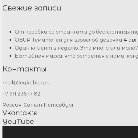
Свежие записи
От коробки со стрингами до бесплатных т
ОВИР. Гематоген для взрослой девочки
4 авг
Один клиент в неделю. Это много или мало?
Бытийная масса: что остаётся с нами, ког
Контакты
mail@legkoblog.ru
+7 911 236 17 82
Россия, Санкт-Петербург
Vkontakte
YouTube