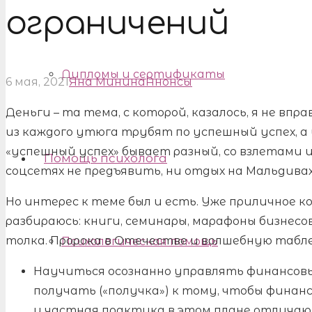
ограничений
Дипломы и сертификаты
6 мая, 2021
Яна Минина
Анонсы
Деньги – та тема, с которой, казалось, я не вп
из каждого утюга трубят по успешный успех, а
«успешный успех» бывает разный, со взлетами 
Помощь психолога
соцсетях не предъявить, ни отдых на Мальдива
Но интерес к теме был и есть. Уже приличное к
разбираюсь: книги, семинары, марафоны бизнесов
толка. Пророка в Отечестве и волшебную табле
Психологическая помощь
Научиться осознанно управлять финансов
получать («получка») к тому, чтобы финанс
и частная практика в этом плане отличаю