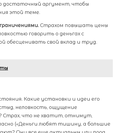
это достаточный аргумент, чтобы
ния этой теме.
ограничениями.
Страхом повышать цены
ловкостью говорить о деньгах с
й обесценивать свой вклад и труд.
еты
тояния. Какие установки и идеи его
стыд, неловкость, ощущение
? Страх, что не хватит, отнимут,
пасно («Деньги любят тишину, а большие
шают? Они все еще актуальны или пора