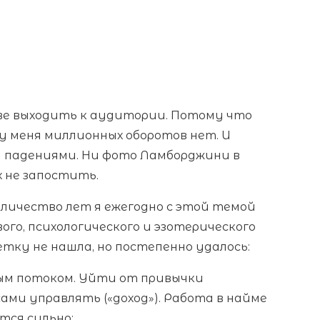
раве выходить к аудитории. Потому что
 у меня миллионных оборотов нет. И
и падениями. Ни фото Ламборджини в
х не запостить.
оличество лет я ежегодно с этой темой
ого, психологического и эзотерического
тку не нашла, но постепенно удалось:
ым потоком. Уйти от привычки
ами управлять («доход»). Работа в найме
тся сильно;