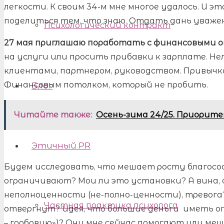
легкости. К своим 34-м мне многое удалось. И 
поделиться тем, что знаю. Отдать дань уваже
Психологический контракт
27 мая приглашаю поработать с финансовыми 
на услуги или просить прибавки к зарплате. Не
клиентами, партнером, руководством. Привычко
Финансовым потолком, который не пробить.
Блог
Читайте также:
Осень-зима 24/25. Приорит
Этичный PR
Будем исследовать, что мешает росту благосос
ограничивают? Мои ли это установки? А вина, 
неполноценности (не-полно-ценности), тревога
Частная практика психолога
отвергнут? Идея, что большие деньги иметь о
– гробовую»)? Они мне сейчас помогают или ме