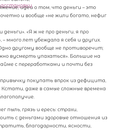
 расстановки
жение, идеи о том, что деньги – это
 почетно и вообще «не жили богато, нефиг
еньги». «Я ж не про деньги, я про
– много лет убеждала я себя и других.
 Одно другому вообще не противоречит;
жно вусмерть упахаться». Большие на
найме с переработками и почти без
 привычку покупать впрок из дефицита,
 Кстати, даже в самые сложные времена
благополучие.
 пыль, грязь и ересь: страхи,
оить с деньгами здоровые отношения из
тратить, благодарности, ясности,