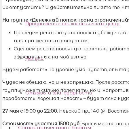
их отпустить? И действительно ли это то, чт
На группе «Денежный поток: грани ограничений»
Продвижение психологических услуг
Проведем ревизию установок и убеждений. 
или при желании отпустим;
Сделаем расстановочную практику работы 
эффективных, на мой взгляд.
Услуги
Будем работать на уровне ума, чувств, опыта ду
Чудес не обещаю, но и не запрещаю. После расс
группы может сильно полегчать, но и, напротив
Отзывы и благодарности
поработать. Хорошая новость – будет ясно куда
27 мая с 19:00 до 22:00
. Невский пр., 140 (м. Восста
Стоимость участия 1500 руб.
Бронь места по п
Сотрудничество с блогом