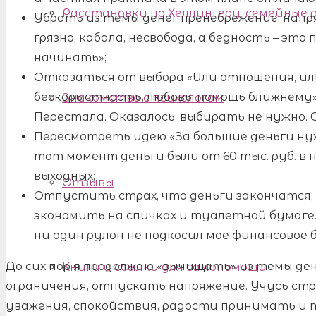
Расстановки по Хеллингеру, семейные
Убрать из темы денег пренебрежение, напря
грязно, кабала, несвобода, а бедность – это
начинать»;
Отказаться от выбора «Или отношения, или д
бескорыстность, любовь, помощь ближнему», 
Знакомство с психологом
Перестала. Оказалось, выбирать не нужно.
Пересмотреть идею «За большие деньги ну
тот момент деньги были от 60 тыс. руб. в 
выходных;
Отзывы
Отпустить страх, что деньги закончатся,
экономить на спичках и туалетной бумаге.
ни один рулон не подкосил мое финансовое 
До сих пор я продолжаю «вычищать» из темы денег
Книги и ссылки для самопомощи
ограничения, отпускать напряжение. Учусь стр
уважения, спокойствия, радости принимать и 