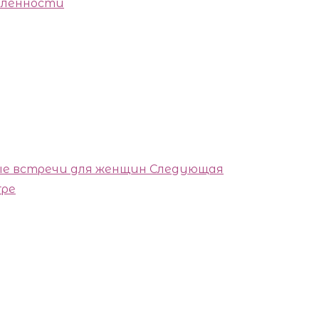
вленности
ные встречи для женщин
Следующая
гре