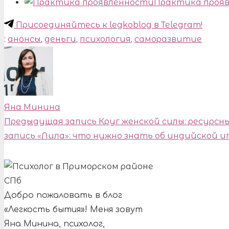
Практика проя
Присоединяйтесь к legkoblog в Telegram!
:
анонсы
,
деньги
,
психология
,
саморазвитие
Яна Минина
Предыдущая запись
Круг женской силы: ресурс
запись
«Лила»: что нужно знать об индийской и
Добро пожаловать в блог
«Легкость бытия»! Меня зовут
Яна Минина, психолог,