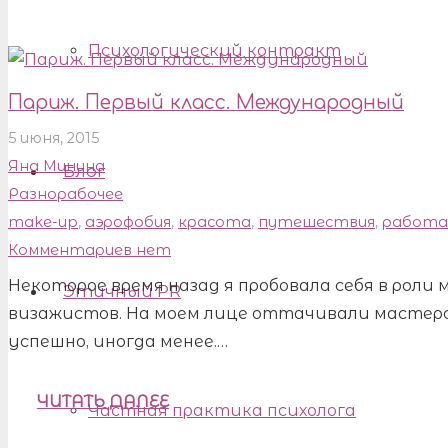
Психологический контракт
Париж. Первый класс. Международный
5 июня, 2015
Яна Минина
Блог
Разнорабочее
make-up
,
аэрофобия
,
красота
,
путешествия
,
работа
Комментариев нет
Некоторое время назад я пробовала себя в роли м
Этичный PR
визажистов. На моем лице оттачивали мастерс
успешно, иногда менее.…
ЧИТАТЬ ДАЛЕЕ
Частная практика психолога