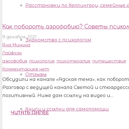
Расстановки по Хеллингеру, семейные
Как побороть аэрофобию? Советы психол
9 декабря, 2021
Знакомство с психологом
Яна Минина
Лайфхак
аэрофобия
,
психология
,
психотерапия
,
путешествия
Комментариев нет
Отзывы
Обсудили на канале «Адская тема», как поборо
Разговор с ведущей канала Светой и стюардесс
позитивный. Ниже дам ссылку на видео и…
Книги и ссылки для самопомощи
ЧИТАТЬ ДАЛЕЕ