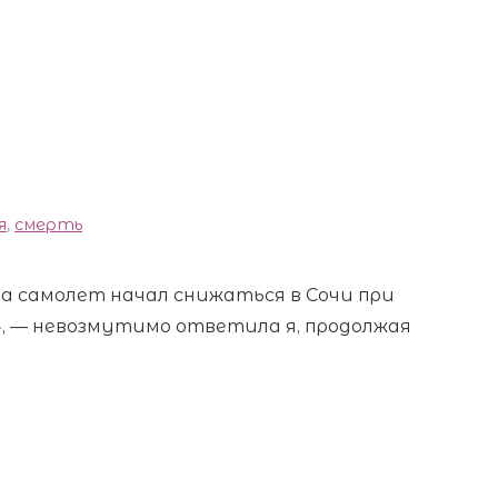
я
,
смерть
да самолет начал снижаться в Сочи при
», — невозмутимо ответила я, продолжая