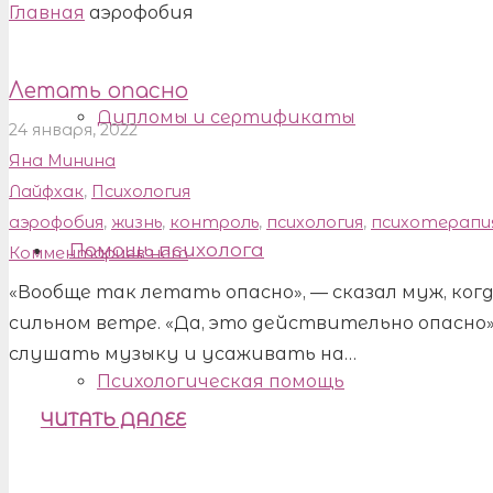
Главная
аэрофобия
Летать опасно
Дипломы и сертификаты
24 января, 2022
Яна Минина
Лайфхак
,
Психология
аэрофобия
,
жизнь
,
контроль
,
психология
,
психотерапи
Помощь психолога
Комментариев нет
«Вообще так летать опасно», — сказал муж, ког
сильном ветре. «Да, это действительно опасно
слушать музыку и усаживать на…
Психологическая помощь
ЧИТАТЬ ДАЛЕЕ