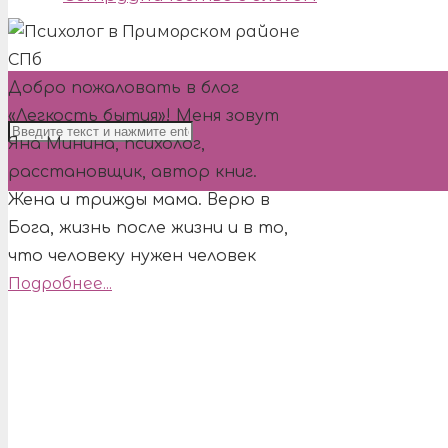
Добро пожаловать в блог
«Легкость бытия»! Меня зовут
Яна Минина, психолог,
расстановщик, автор книг.
Жена и трижды мама. Верю в
Бога, жизнь после жизни и в то,
что человеку нужен человек
Подробнее...