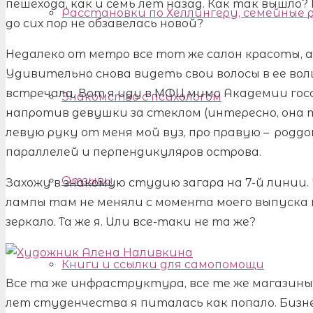
пешехода, как и семь лет назад. Как так вышло?
Расстановки по Хеллингеру, семейные
до сих пор не обзавелась новой?
Недалеко от метро все тот же салон красоты, а
Удивительно снова видеть свои волосы в ее волш
встречала. Вот я иду в МФЦ мимо Академии гос
Знакомство с психологом
напротив девушки за стеклом (интересно, она т
левую руку от меня мой вуз, про правую – роддо
параллелей и перпендикуляров острова.
Отзывы
Захожу в знакомую студию загара на 7-й линии. 
лампы там не меняли с момента моего выпуска в
зеркало. Та же я. Или все-таки не та же?
Книги и ссылки для самопомощи
Все та же инфраструктура, все те же магазины
лет студенчества я питалась как попало. Бизн