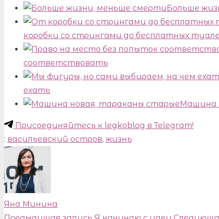
Больше жиз
коробки со стрингами до бесплатных туале
соответствовать
ехать
Машина 
Присоединяйтесь к legkoblog в Telegram!
:
васильевский остров
,
жизнь
Яна Минина
Предыдущая запись
Я начинаю с идеи
Следующа