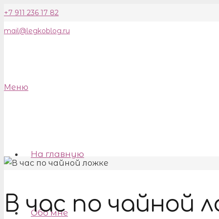
+7 911 236 17 82
mail@legkoblog.ru
Меню
На главную
В час по чайной л
Обо мне