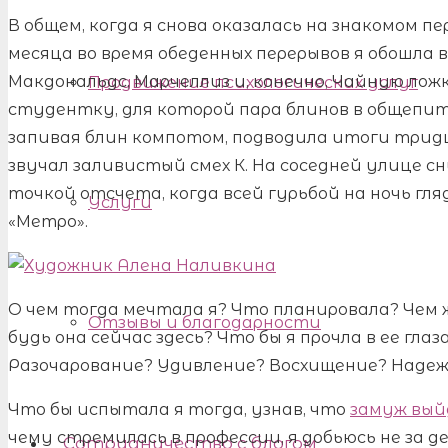
В общем, когда я снова оказалась на знакомом пер
месяца во время обеденных перерывов я обошла в
Макдональдс, Марчеллиз и, конечно, Чайную ложку
Продвижение психологических услуг
студентку, для которой пара блинов в общепит
запивая блин компотом, подводила итоги трид
звучал заливистый смех К. На соседней улице с
точкой отсчета, когда всей гурьбой на ночь гл
Услуги
«Метро».
О чем тогда мечтала я? Что планировала? Чем 
Отзывы и благодарности
будь она сейчас здесь? Что бы я прочла в ее гла
Разочарование? Удивление? Восхищение? Наде
Что бы испытала я тогда, узнав, что
замуж вый
чему стремилась в профессии, я добьюсь не за д
Сотрудничество с блогом