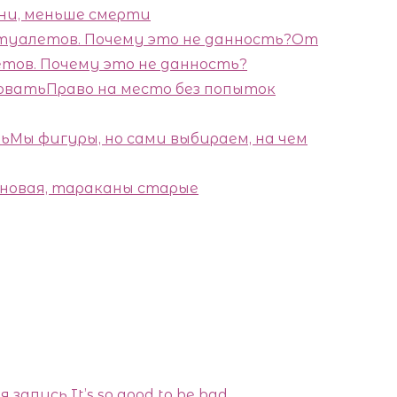
ни, меньше смерти
От
тов. Почему это не данность?
Право на место без попыток
Мы фигуры, но сами выбираем, на чем
новая, тараканы старые
я запись
It’s so good to be bad