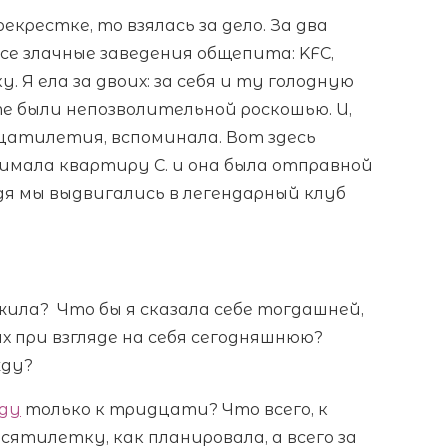
екрестке, то взялась за дело. За два
се злачные заведения общепита: KFC,
. Я ела за двоих: за себя и ту голодную
е были непозволительной роскошью. И,
цатилетия, вспоминала. Вот здесь
нимала квартиру С. и она была отправной
ядя мы выдвигались в легендарный клуб
жила? Что бы я сказала себе тогдашней,
зах при взгляде на себя сегодняшнюю?
жду?
ду
только к тридцати? Что всего, к
есятилетку, как планировала, а всего за