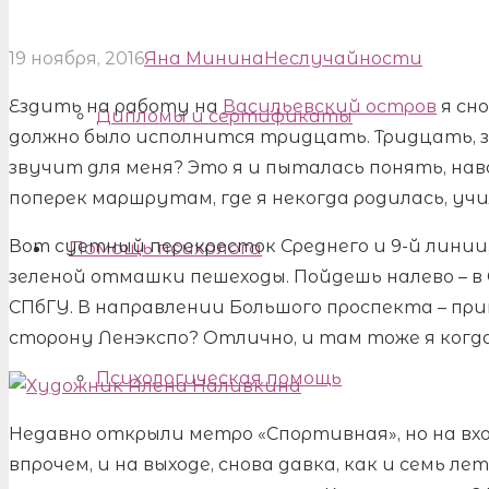
19 ноября, 2016
Яна Минина
Неслучайности
Ездить на работу на
Васильевский остров
я сно
Дипломы и сертификаты
должно было исполнится тридцать. Тридцать, з
звучит для меня? Это я и пыталась понять, нав
поперек маршрутам, где я некогда родилась, учи
Вот суетный перекресток Среднего и 9-й линии
Помощь психолога
зеленой отмашки пешеходы. Пойдешь налево – в 
СПбГУ. В направлении Большого проспекта – пр
сторону Ленэкспо? Отлично, и там тоже я когд
Психологическая помощь
Недавно открыли метро «Спортивная», но на вхо
впрочем, и на выходе, снова давка, как и семь лет