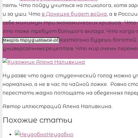
пять. Что пойду учиться на психолога, хотя зар
и за уши. Что
в Донецке будет война
, а в Росс
себе минимум три экономических кризиса. Что 
это тоже требует большого вклада. Что когда-то
много трудиться обязательно будешь богатой.
универсальных рецептов. Что мир очень переме
Ну разве что одна: студенческий голод можно у
нормально, а не в час по чайной ложке. Ровно с
перестать жадно поглощать на обеденных пере
Автор иллюстраций Алена Наливкина.
Похожие статьи
Неудобно