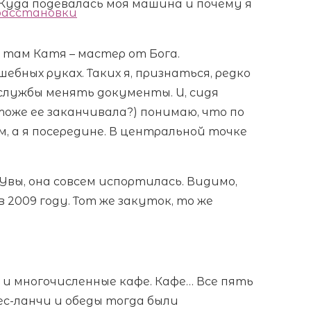
 Куда подевалась моя машина и почему я
 расстановки
 там Катя – мастер от Бога.
ебных руках. Таких я, признаться, редко
службы менять документы. И, сидя
оже ее заканчивала?) понимаю, что по
м, а я посередине. В центральной точке
Увы, она совсем испортилась. Видимо,
 2009 году. Тот же закуток, то же
 и многочисленные кафе. Кафе… Все пять
ес-ланчи и обеды тогда были