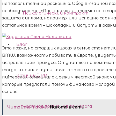
непозволительной роскошью. Обед в «Чайной лож
необходимости. «Две палочки» – только на стар
Психологический контракт
защита диплома, например, или успешно сданная 
остальное время – шоколадки и йогурты в разны
Блог
Это позже, на старших курсах в семье станет л
BMW, возможность побывать в Европе, увидеть
исправлением прикуса. Отучиться на компьюте
тогда, в начале пути, ничего этого и в проект
Этичный PR
питерских коммуналок, режим жесткой экономии
которые предлагали помочь финансово молодой 
основе.
Частная практика психолога
Читайте также:
Нагота в сети