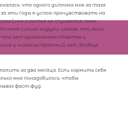
екалась, что одного диплома мне за глаза
ии за эти годы я успею прочувствовать на
семейное счастье не случается само –
 меня сильно надули, сказав, что, если
 Что нет однозначных ответов и
нчив и никаких гарантий нет. Вообще.
толить за два месяца. Если кормить себя
только мне понадобилось, чтобы
рывах фаст-фуд.