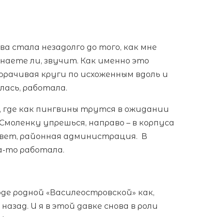
ва стала незадолго до того, как мне
наете ли, звучит. Как именно это
орачивая круги по исхоженным вдоль и
лась, работала.
, где как пингвины трутся в ожидании
Смоленку упрешься, направо – в корпуса
ивет, районная администрация. В
а-то работала.
де родной «Василеостровской» как,
 назад. И я в этой давке снова в роли