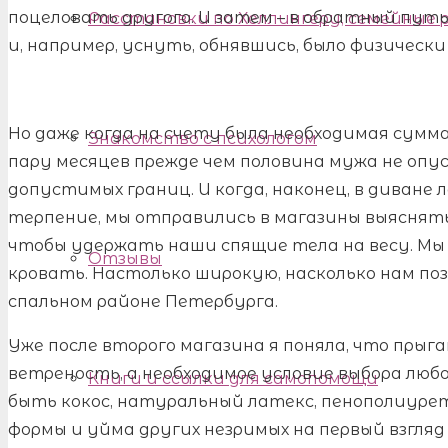
поцеловать другого. И затем – в обратный пут
Расстановки по Хеллингеру, семейные
и, например, уснуть, обнявшись, было физически
Но даже когда на счету была необходимая сумма
Знакомство с психологом
пару месяцев прежде чем половина мужа не опус
допустимых границ. И когда, наконец, в диване 
терпение, мы отправились в магазины выяснять 
чтобы удержать наши спящие тела на весу. Мы
Отзывы
кровать. Настолько широкую, насколько нам п
спальном районе Петербурга.
Уже после второго магазина я поняла, что прыга
ветреность, а необходимое условие выбора люб
Книги и ссылки для самопомощи
быть кокос, натуральный латекс, пенополиуре
формы и уйма других незримых на первый взгляд