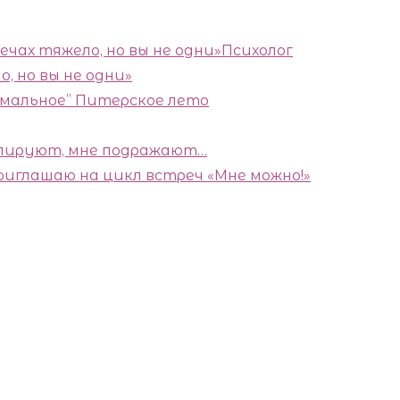
Психолог
, но вы не одни»
рмальное” Питерское лето
пируют, мне подражают…
риглашаю на цикл встреч «Мне можно!»