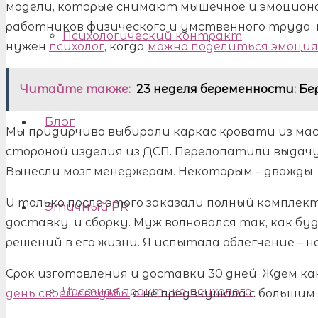
модели, которые снимают мышечное и эмоциона
работников физического и умственного труда, 
Психологический контракт
нужен
психолог
, когда
можно поделиться эмоци
Читайте также:
23 неделя беременности: Б
Блог
Мы придирчиво выбирали каркас кровати из мас
стороной изделия из ДСП. Перелопатили выдач
Вынесли мозг менеджерам. Некоторым – дважды.
И только после этого заказали полный комплект
Этичный PR
доставку, и сборку. Муж волновался так, как бу
решений в его жизни. Я испытала облегчение – н
Срок изготовления и доставки 30 дней. Ждем как
Частная практика психолога
день своей свадьбы
я не предвкушала с большим