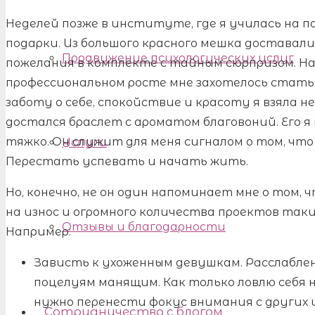
Неделей позже в институте, где я училась на п
подарки. Из большого красного мешка доставали:
Продвижение психологических услуг
пожелания в комплекте с тайным сюрпризом. На 
профессиональном росте мне захотелось стать 
заботу о себе, спокойствие и красоту я взяла н
достался браслет с ароматом благовоний. Его я
тяжко. Он служит для меня сигналом о том, что
Услуги
Перестать успевать и начать жить.
Но, конечно, не он один напоминает мне о том, 
на износ и огромного количества проектов таки
Отзывы и благодарности
Например:
Зависть к ухоженным девушкам. Расслаблен
поцелуям манящим. Как только ловлю себя 
нужно перенести фокус внимания с других 
Сотрудничество с блогом