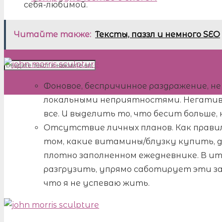
себя-любимой.
Читайте также:
Тексты, паззл и немного SEO
Фоновое, беспричинное раздражение, не
локальными неприятностями. Негативн
все. И выделить то, что бесит больше, 
Отсутствие личных планов. Как правило
том, какие витамины/блузку купить, 
плотно заполненном ежедневнике. В ито
разгрузить, упрямо саботирует эти за
что я не успеваю жить.