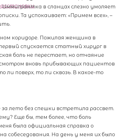
 расстановки
х. Иммигрантка в сланцах слезно умоляет
иски. Та успокаивает: «Примем всех», –
ить.
ном коридоре. Пожилая женщина в
а первый спускается статный хирург в
ская боль не перестает, но отчаяние
осмотром вновь прибывающих пациентов
 ли поверх, то ли сквозь. В какое-то
 за лето без спешки встретила рассвет.
ему? Еще бы, тем более, что боль
меня была официальная справка о
на собеседования. На день у меня их было