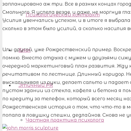
запланировано аж три. Все в разных концах гор
Смольного. Я успела везде, и даже, не моргнув г
Психологический контракт
Усилия увенчались успехом, и в итоге я выбра
сколько в этом было усилий, а сколько насилия 
Или другой, уже Рождественский пример. Воскре
Блог
помню. Вместо отдыха с мужем и друзьями сижу
очередной маркетинговый план развития. Жду к
речитативом по лестнице. Длинный коридор. Н
выскальзывая из руки, делает сальто и падает с
Этичный PR
пустом здании из стекла, кафеля и бетона я пом
по кредиту за телефон, который всего месяц на
Рождественская история о том, что что-то в мо
попала в ловушку спешки, дедлайнов. Снова не 
Частная практика психолога