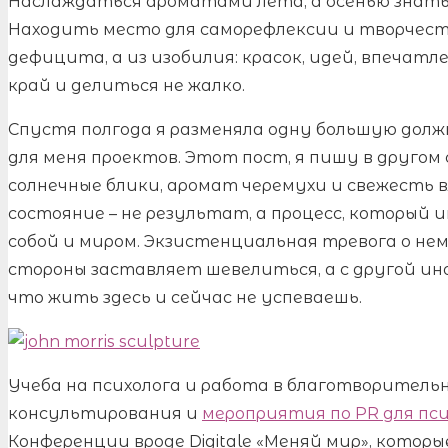
Наслаждаться ароматами лета, а осенью знать,
Находить место для саморефлексии и творчеств
дефицита, а из изобилия: красок, идей, впечатл
край и делиться не жалко.
Спустя полгода я разменяла одну большую должн
для меня проектов. Этот пост, я пишу в другом
солнечные блики, аромат черемухи и свежесть в
состояние – не результат, а процесс, который
собой и миром. Экзистенциальная тревога о не
стороны заставляет шевелиться, а с другой ин
что жить здесь и сейчас не успеваешь.
Учеба на психолога и работа в благотворитель
консультирования и
мероприятия по PR для пси
Конференции вроде Digitale «Меняй мир», котор