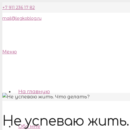
+7 911 236 17 82
mail@legkoblog.ru
Меню
На главную
Не успеваю жить
Обо мне