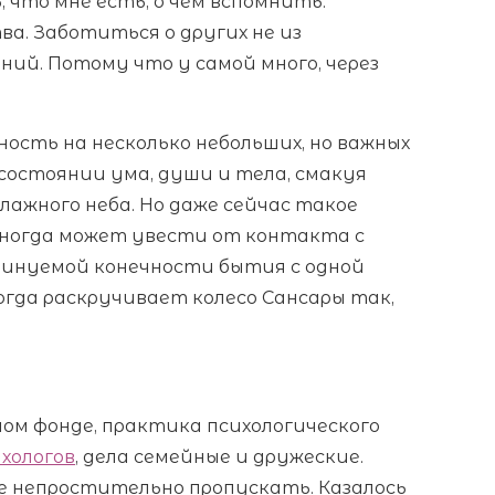
 что мне есть, о чем вспомнить.
а. Заботиться о других не из
ений. Потому что у самой много, через
ость на несколько небольших, но важных
 состоянии ума, души и тела, смакуя
лажного неба. Но даже сейчас такое
 иногда может увести от контакта с
минуемой конечности бытия с одной
огда раскручивает колесо Сансары так,
ном фонде, практика психологического
хологов
, дела семейные и дружеские.
ые непростительно пропускать. Казалось