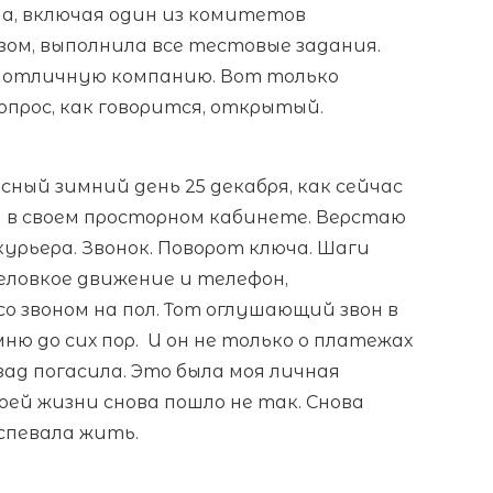
ода, включая один из комитетов
лазом, выполнила все тестовые задания.
ла отличную компанию. Вот только
вопрос, как говорится, открытый.
сный зимний день 25 декабря, как сейчас
 в своем просторном кабинете. Верстаю
урьера. Звонок. Поворот ключа. Шаги
еловкое движение и телефон,
о звоном на пол. Тот оглушающий звон в
ню до сих пор. И он не только о платежах
зад погасила. Это была моя личная
ей жизни снова пошло не так. Снова
успевала жить.