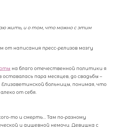
ваю жить, и о том, что можно с этим
ом от написания пресс-релизов мозгу
боты
на благо отечественной политики я
в оставалась пара месяцев, до свадьбы –
ое Елизаветинской больницы, понимая, что
алеко от себя.
 кого-то и смерть… Там по-разному
ической и душевной немочи. Девушка с