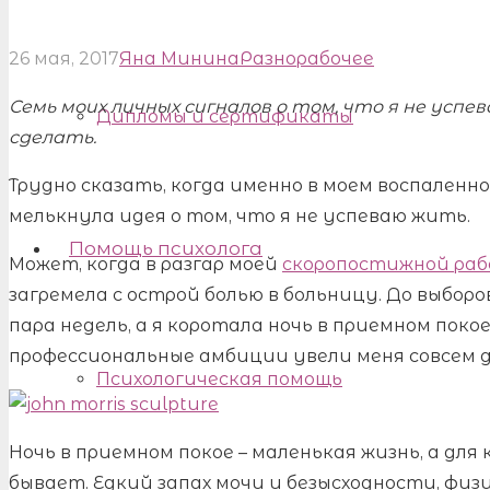
26 мая, 2017
Яна Минина
Разнорабочее
Семь моих личных сигналов о том, что я не успе
Дипломы и сертификаты
сделать.
Трудно сказать, когда именно в моем воспаленн
мелькнула идея о том, что я не успеваю жить.
Помощь психолога
Может, когда в разгар моей
скоропостижной ра
загремела с острой болью в больницу. До выборо
пара недель, а я коротала ночь в приемном пок
профессиональные амбиции увели меня совсем д
Психологическая помощь
Ночь в приемном покое – маленькая жизнь, а для
бывает. Едкий запах мочи и безысходности, физ