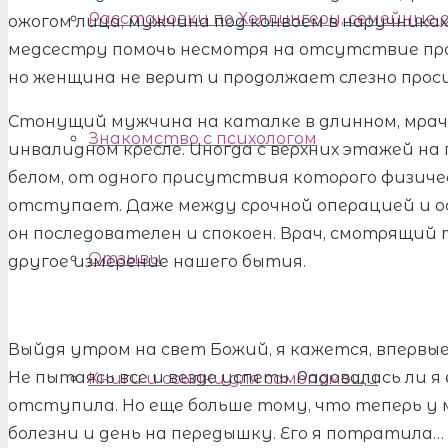
Расстановки по Хеллингеру, семейные
ожогом лица, мужчина под конвоем в наручника
медсестру помочь несмотря на отсутствие проп
но женщина не верит и продолжает слезно прос
Стонущий мужчина на каталке в длинном, мрач
Знакомство с психологом
инвалидном кресле. Иногда с верхних этажей н
белом, от одного присутствия которого физиче
отступает. Даже между срочной операцией и 
он последователен и спокоен. Врач, смотрящий то
Отзывы
другое измерение нашего бытия.
Выйдя утром на свет Божий, я кажется, впервые
Не пытаясь все и везде успеть. Радовалась ли я 
Книги и ссылки для самопомощи
отступила. Но еще больше тому, что теперь у 
болезни и день на передышку. Его я потратила… 