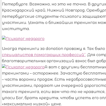
Петербурге. Возможно, но это не точно. В други
Краснодарский край, Нижний Новгород, Оренбург,
петербургские студенты-психологи защищают
участники. Узнать о ближайших тренингах можн
института.
Иногда тренинги за donation провожу я. Так был
специалистов помогающих профессий”
. Для со
благотворительных организаций взнос был добр
А вот с другими бесплатны
тренингами – осторожнее. Зачастую бесплатн
– часть воронки продаж. Есть недобросовестные
участниками, продают им очередной дорогостоя
такого тренинга, если вам что-то не нравится,
упаси Бог, брать кредиты, чтобы успеть его оп
«максимально низкой» цене.