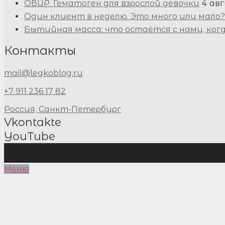
ОВИР. Гематоген для взрослой девочки
4 авг
Один клиент в неделю. Это много или мало?
Бытийная масса: что остаётся с нами, ког
Контакты
mail@legkoblog.ru
+7 911 236 17 82
Россия, Санкт-Петербург
Vkontakte
YouTube
Меню