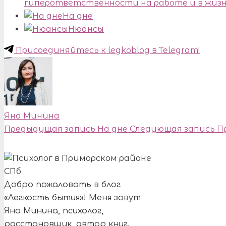
гиперответственности на работе и в жиз
На дне
Нюансы
Присоединяйтесь к legkoblog в Telegram!
Яна Минина
Предыдущая запись
На дне
Следующая запись
П
Добро пожаловать в блог
«Легкость бытия»! Меня зовут
Яна Минина, психолог,
расстановщик, автор книг.