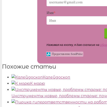
*
Имя
Нажимая на кнопку, я даю согласие на
обра
Предоставлено SendPulse
Похожие статьи
Калейдоскоп
К морю
Инструменты новые, проблемы старые: поче