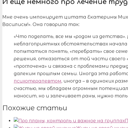
И еще немного про лечение тру
Мне очень импонирует цитата Екатерины Михай
Василисы!». Она говорила так:
«Что поделать, все мы «родом из детства». 
неблагоприятных обстоятельствах начала ж
попытаться понять, «перебрать» свое семе
решения, отказаться от той части своего 
«проглочена» и связана с проблемами предыд
далеким прошлым семьи. Иногда эта работ
психотерапевтом
, иногда – в одиноких ра
счастью, мы обладаем огромным потенциал
наносит, но и залечивает раны, нужно толь
Похожие статьи
П