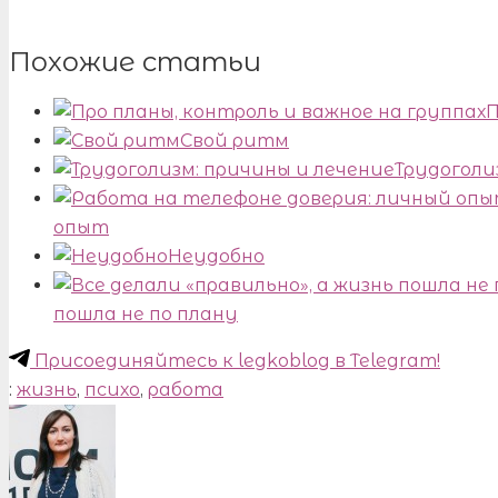
Похожие статьи
П
Свой ритм
Трудоголи
опыт
Неудобно
пошла не по плану
Присоединяйтесь к legkoblog в Telegram!
:
жизнь
,
психо
,
работа