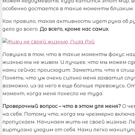
можем недоумевать, куда катится этот мир, вго
особенно достается в такие моменты близким.
Как правило, такая активность идет рука об ру
дело до всего.
До всего, кроме нас самих
.
Ловушка в том, что в такие моменты фокус наш
жизнью мы не живем. И лучшее, что мы можем сде
нами сейчас происходит. Заметить, что я слишк
Понять, что уж очень сильно меня захватил слу
возможно, из-за него я еще больше тревожусь. 
момент, когда меня понесло не туда.
Проверочный вопрос – что в этом для меня?
О че
на себя. Потому что, когда мы чрезмерно включае
пропускаем. Начинаем жить не своей жизнью. Ле
виртуозно уходим от себя. Нами легко манипул