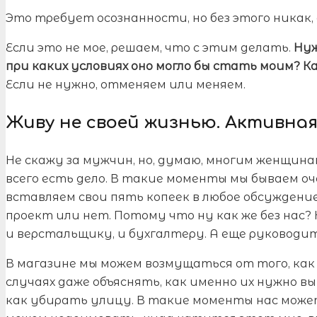
Это требует осознанности, но без этого никак,
Если это не мое, решаем, что с этим делать.
Нуж
при каких условиях оно могло бы стать моим? Как
Если не нужно, отменяем или меняем.
Живу не своей жизнью. Активна
Не скажу за мужчин, но, думаю, многим женщина
всего есть дело. В такие моменты мы бываем оч
вставляем свои пять копеек в любое обсуждение
проект или нет. Потому что ну как же без нас?
и верстальщику, и бухгалтеру. А еще руководит
В магазине мы можем возмущаться от того, как
случаях даже объяснять, как именно их нужно в
как убирать улицу. В такие моменты нас може