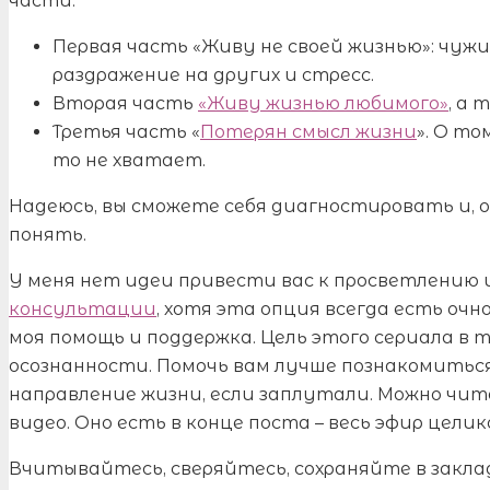
части:
Первая часть «Живу не своей жизнью»: чужи
раздражение на других и стресс.
Вторая часть
«Живу жизнью любимого»
, а 
Третья часть «
Потерян смысл жизни
». О то
то не хватает.
Надеюсь, вы сможете себя диагностировать и, о
понять.
У меня нет идеи привести вас к просветлению 
консультации
, хотя эта опция всегда есть очн
моя помощь и поддержка. Цель этого сериала в
осознанности. Помочь вам лучше познакомиться
направление жизни, если заплутали. Можно чи
видео. Оно есть в конце поста – весь эфир целик
Вчитывайтесь, сверяйтесь, сохраняйте в закла