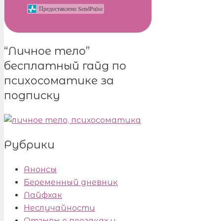
Предоставлено SendPulse
“Личное тело”
бесплатный гайд по
психосоматике за
подписку
Рубрики
Анонсы
Беременный дневник
Лайфхак
Неслучайности
Отзывы о поездках и