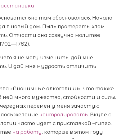
 расстановки
 основательно там обосновалась. Начала
да в новый дом. Пыль протереть, хлам
ть. Отчасти она созвучна молитве
1702—1782).
чего я не могу изменить, дай мне
ть. И дай мне мудрость отличить
ства «Анонимные алкоголики», что также
В ней много мужества, стойкости и силы.
очередных перемен у меня зачастую
ялось желание
контролировать
. Вкупе с
огии часто идет с приставкой –гипер.
стве
на работу
, которые в этом году