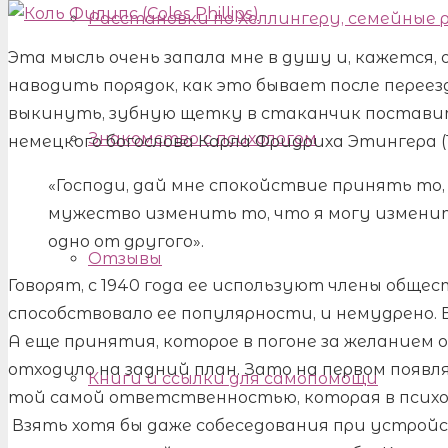
Расстановки по Хеллингеру, семейные
Эта мысль очень запала мне в душу и, кажется,
наводить порядок, как это бывает после переез
выкинуть, зубную щетку в стаканчик постави
Знакомство с психологом
немецкого богослова Карла Фридриха Этингера (
«Господи, дай мне спокойствие принять то, 
мужество изменить то, что я могу измени
одно от другого».
Отзывы
Говорят, с 1940 года ее используют члены обще
способствовало ее популярности, и немудрено. 
А еще принятия, которое в погоне за желанием 
отходило на задний план. Зато на первом появл
Книги и ссылки для самопомощи
той самой ответственностью, которая в психол
Взять хотя бы даже собеседования при устрой