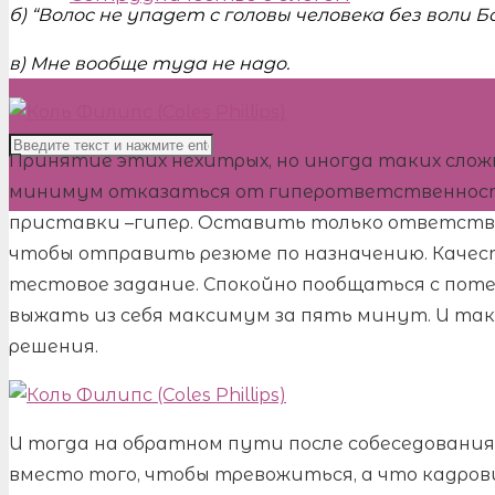
б) “
Волос не упадет с головы человека без воли Бож
в)
Мне вообще туда не надо.
Принятие этих нехитрых, но иногда таких слож
минимум отказаться от гиперответственности
приставки –гипер. Оставить только ответств
чтобы отправить резюме по назначению. Качес
тестовое задание. Спокойно пообщаться с пот
выжать из себя максимум за пять минут. И та
решения.
И тогда на обратном пути после собеседовани
вместо того, чтобы тревожиться, а что кадрови