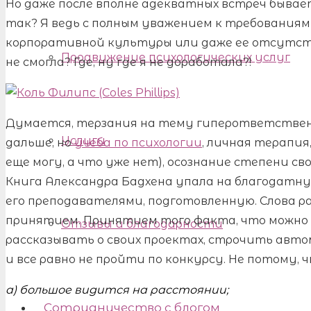
Но даже после вполне адекватных встреч бывае
так? Я ведь с полным уважением к требованиям
корпоративной культуры или даже ее отсутствия
Продвижение психологических услуг
не смогла? Где, ну где я не доработала?!
Думается, терзания на тему гиперответствен
Услуги
дальше, но
учеба по психологии
, личная терапия
еще могу, а что уже нет), осознание степени с
Книга Александра Бадхена упала на благодатну
его преподавателями, подготовленную. Слова ра
принятием. Принятием того факта, что можно
Отзывы и благодарности
рассказывать о своих проектах, строчить ав
и все равно не пройти по конкурсу. Не потому, 
а) большое видится на расстоянии;
Сотрудничество с блогом