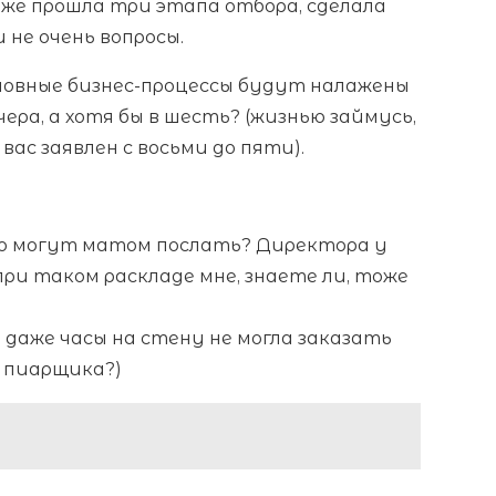
 уже прошла три этапа отбора, сделала
 не очень вопросы.
основные бизнес-процессы будут налажены
ера, а хотя бы в шесть? (жизнью займусь,
 вас заявлен с восьми до пяти).
то могут матом послать? Директора у
при таком раскладе мне, знаете ли, тоже
 даже часы на стену не могла заказать
и пиарщика?)