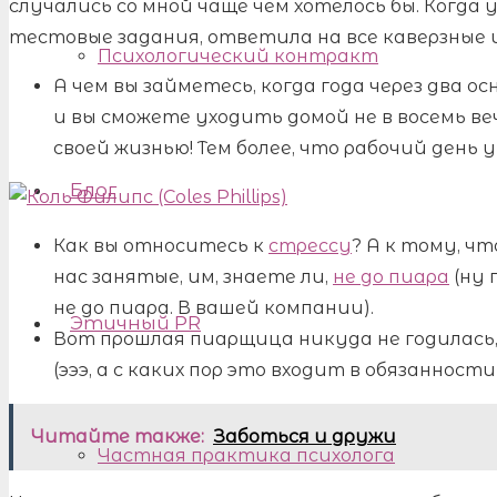
случались со мной чаще чем хотелось бы. Когда
тестовые задания, ответила на все каверзные и
Психологический контракт
А чем вы займетесь, когда года через два 
и вы сможете уходить домой не в восемь веч
своей жизнью! Тем более, что рабочий день у
Блог
Как вы относитесь к
стрессу
? А к тому, ч
нас занятые, им, знаете ли,
не до пиара
(ну 
не до пиара. В вашей компании).
Этичный PR
Вот прошлая пиарщица никуда не годилась,
(эээ, а с каких пор это входит в обязанност
Читайте также:
Заботься и дружи
Частная практика психолога