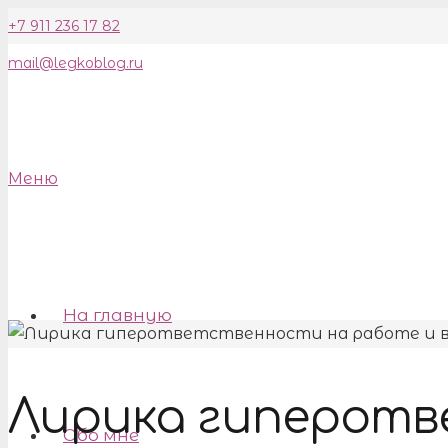
+7 911 236 17 82
mail@legkoblog.ru
Меню
На главную
Лирика гиперот
Обо мне