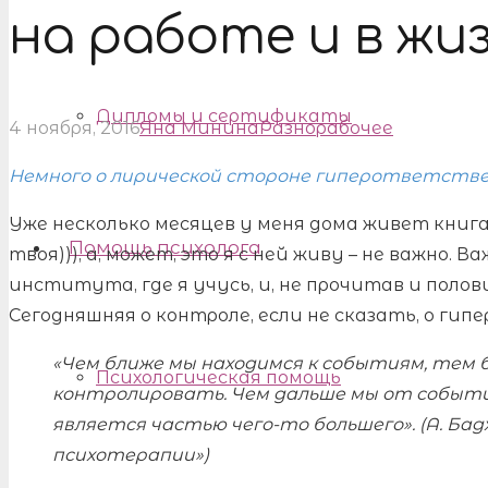
на работе и в жи
Дипломы и сертификаты
4 ноября, 2016
Яна Минина
Разнорабочее
Немного о лирической стороне гиперответстве
Уже несколько месяцев у меня дома живет книга 
Помощь психолога
твоя))), а, может, это я с ней живу – не важно.
института, где я учусь, и, не прочитав и поло
Сегодняшняя о контроле, если не сказать, о г
«Чем ближе мы находимся к событиям, тем 
Психологическая помощь
контролировать. Чем дальше мы от события
является частью чего-то большего». (А. Ба
психотерапии»)