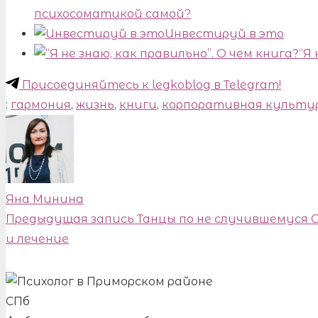
психосоматикой самой?
Инвестируй в это
“Я 
Присоединяйтесь к legkoblog в Telegram!
:
гармония
,
жизнь
,
книги
,
корпоративная культу
Яна Минина
Предыдущая запись
Танцы по не случившемуся
и лечение