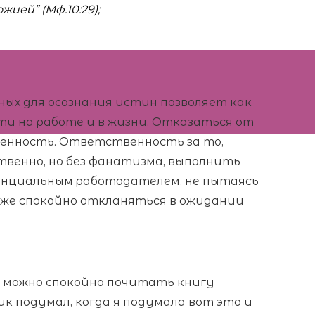
ией” (Мф.10:29);
ных для осознания истин позволяет как
 на работе и в жизни. Отказаться от
енность. Ответственность за то,
твенно, но без фанатизма, выполнить
енциальным работодателем, не пытаясь
кже спокойно откланяться в ожидании
я можно спокойно почитать книгу
к подумал, когда я подумала вот это и