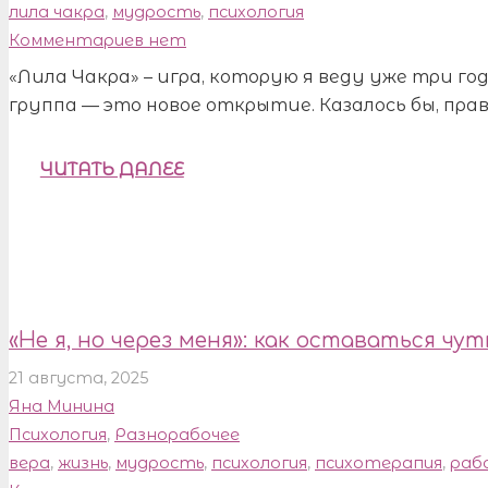
лила чакра
,
мудрость
,
психология
Комментариев нет
«Лила Чакра» – игра, которую я веду уже три го
группа — это новое открытие. Казалось бы, прав
ЧИТАТЬ ДАЛЕЕ
«Не я, но через меня»: как оставаться чу
21 августа, 2025
Яна Минина
Психология
,
Разнорабочее
вера
,
жизнь
,
мудрость
,
психология
,
психотерапия
,
раб