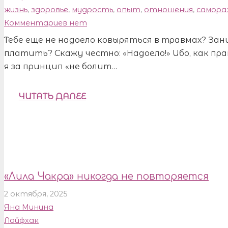
жизнь
,
здоровье
,
мудрость
,
опыт
,
отношения
,
самора
Комментариев нет
Тебе еще не надоело ковыряться в травмах? За
платить? Скажу честно: «Надоело!» Ибо, как прав
я за принцип «не болит…
ЧИТАТЬ ДАЛЕЕ
«Лила Чакра» никогда не повторяется
2 октября, 2025
Яна Минина
Лайфхак