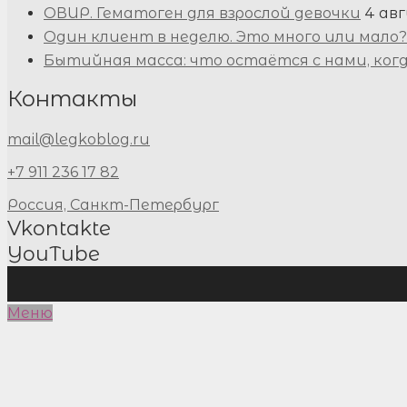
ОВИР. Гематоген для взрослой девочки
4 авг
Один клиент в неделю. Это много или мало?
Бытийная масса: что остаётся с нами, ког
Контакты
mail@legkoblog.ru
+7 911 236 17 82
Россия, Санкт-Петербург
Vkontakte
YouTube
Меню