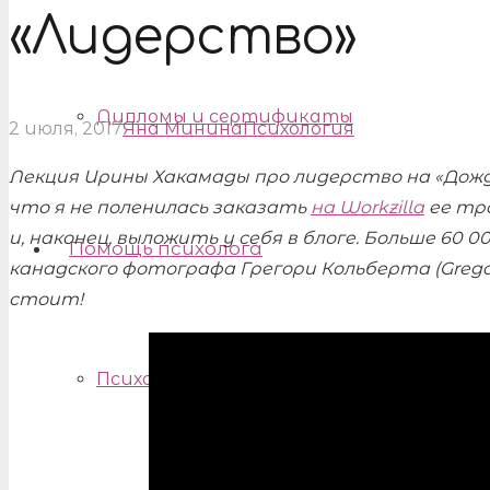
«Лидерство»
Дипломы и сертификаты
2 июля, 2017
Яна Минина
Психология
Лекция Ирины Хакамады про лидерство на «Дожд
что я не поленилась заказать
на Workzilla
ее тр
и, наконец, выложить у себя в блоге. Больше 60
Помощь психолога
канадского фотографа Грегори Кольберта (Gregory
стоит!
Психологическая помощь