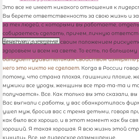
Это все не имеет никакого отношения к лидерс
Вы берете ответственность за свою жизнь и з
за тех людей, с которыми вы работаете, отдел
собираетесь сделать, причем, личную ответст
деньгами рискуете, своим положением рискуете
здоровьем и всем на свете. То есть, по большом
обладает удивительным свойством измерять рис
него это никто не сделает.
Когда в России говор
потому, что страна плохая, гаишники плохие, 
мужики все уроды, женщины все тра-та-та и так
получается». Все. Как только вы это сказали, вы 
Вас выгнали с работы, у вас обанкротилась фир
ушел муж, бросив вас с тремя детьми, говоря пр
как было все хорошо, и в этот момент как бы свя
хороший. Я такая хорошая. Я всю жизнь этой ст
кинули». Все, не лидерское размышление.