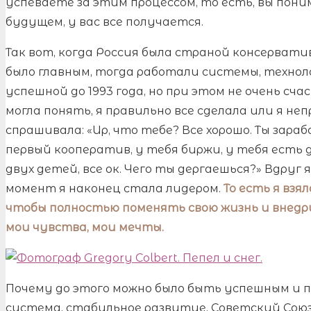
успеваете за этим процессом, то есть, вы пони
будущем, у вас все получается.
Так вот, когда Россия была страной консервати
было главным, тогда работали системы, технол
успешной до 1993 года, но при этом не очень сча
могла понять, я правильно все сделала или я непр
спрашивала: «Ир, что тебе? Все хорошо. Ты зара
первый кооператив, у тебя биржи, у тебя есть
двух детей, все ок. Чего ты дергаешься?» Вдруг 
момент я наконец стала лидером.
То есть я взя
чтобы полностью поменять свою жизнь и внедри
мои чувства, мои мечты.
Почему до этого можно было быть успешным и 
система, стабильное развитие, Советский Союз.