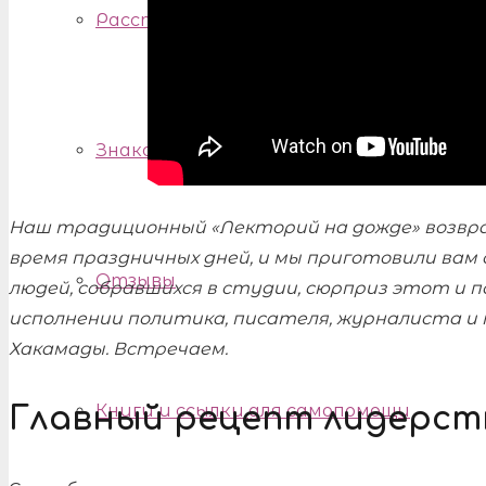
Расстановки по Хеллингеру, семейные
Знакомство с психологом
Наш традиционный «Лекторий на дожде» возвра
время праздничных дней, и мы приготовили вам с
Отзывы
людей, собравшихся в студии, сюрприз этот и п
исполнении политика, писателя, журналиста и
Хакамады. Встречаем.
Книги и ссылки для самопомощи
Главный рецепт лидерст