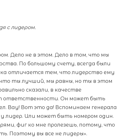
я с лидером.
м. Дело не в этом. Дело в том, что мы
ерства. По большому счету, всегда были
ика отличается тем, что лидерство ему
что ты лучший, мы равны, но ты в этом
равильно сказали, в качестве
ет ответственности. Он может быть
ел. Вау! Вот это да! Вспоминаем генерала
 ну лидер. Или может быть номером один.
рями, фиг ко мне пролезешь, потому, что
ять. Поэтому вы все не лидеры».