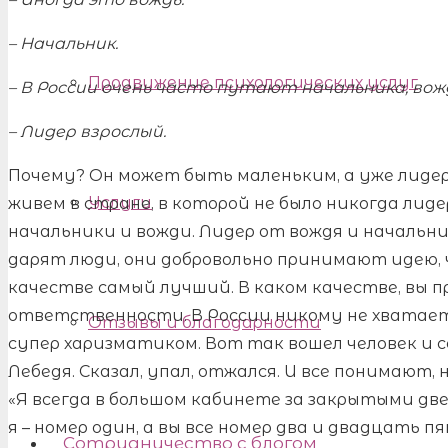
– Начальник.
Продвижение психологических услуг
– В России очень часто путают начальника, вожд
– Лидер взрослый.
Почему? Он может быть маленьким, а уже лидеро
Услуги
живем в стране, в которой не было никогда лид
начальники и вожди. Лидер от вождя и начальн
дарят люди, они добровольно принимают идею, 
качестве самый лучший. В каком качестве, вы п
ответственности. В России никому не хвата
Отзывы и благодарности
супер харизматиком. Вот так вошел человек и с
Лебедя. Сказал, упал, отжался. И все понимают,
«Я всегда в большом кабинете за закрытыми две
я – номер один, а вы все номер два и двадцать п
Сотрудничество с блогом