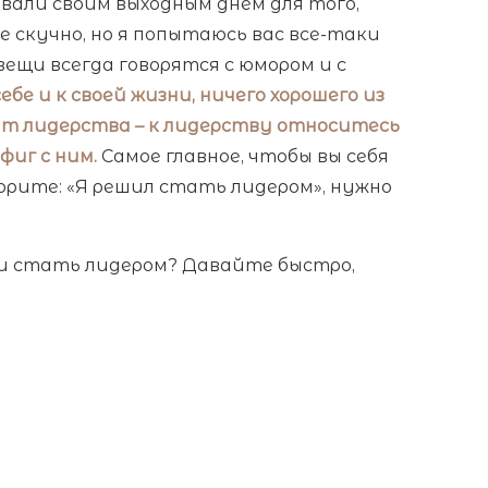
овали своим выходным днем для того,
е скучно, но я попытаюсь вас все-таки
вещи всегда говорятся с юмором и с
бе и к своей жизни, ничего хорошего из
епт лидерства – к лидерству относитесь
 фиг с ним.
Самое главное, чтобы вы себя
ворите: «Я решил стать лидером», нужно
ли стать лидером? Давайте быстро,