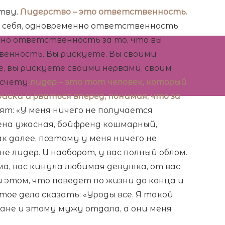
тву.
Лидерство – это ответственность.
а себя, одновременно ответственность
ьно ответственность за то, что вы
венность. Вы рискуете. Вы своими
, вы рискуете своими нервами, своим
у счету
лидер – это тот человек, который
ки и рваться вперед, понимая, что за
ят: «У меня ничего не получается
жена ужасная, бойфренд кошмарный,
 далее, поэтому у меня ничего не
не лидер. И наоборот, у вас полный облом.
ма, вас кинула любимая девушка, от вас
и этом, что поведет по жизни до конца и
тое дело сказать: «Уроды все. Я такой
ране и этому мужу отдала, а они меня