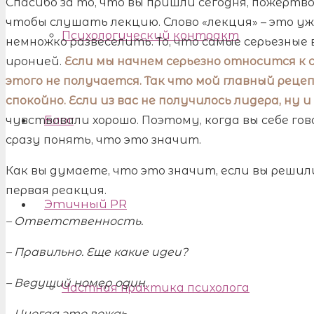
Спасибо за то, что вы пришли сегодня, пожертв
чтобы слушать лекцию. Слово «лекция» – это уж
Психологический контракт
немножко развеселить. То, что самые серьезные 
иронией.
Если мы начнем серьезно относится к се
этого не получается. Так что мой главный рец
спокойно. Если из вас не получилось лидера, ну и
Блог
чувствовали хорошо. Поэтому, когда вы себе го
сразу понять, что это значит.
Как вы думаете, что это значит, если вы реши
первая реакция.
Этичный PR
– Ответственность.
– Правильно. Еще какие идеи?
– Ведущий номер один.
Частная практика психолога
– Иногда это вождь.