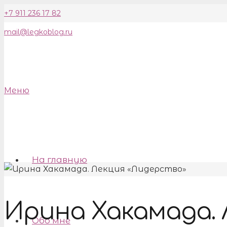
+7 911 236 17 82
mail@legkoblog.ru
Меню
На главную
Ирина Хакамада. 
Обо мне