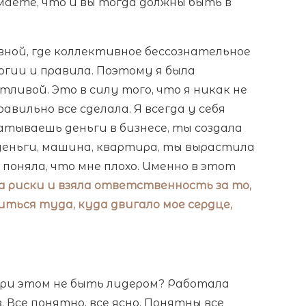
маете, что и вы тогда должны быть в
вной, где коллективное бессознательное
огии и правила. Поэтому я была
стливой. Это в силу того, что я никак не
авильно все сделала. Я всегда у себя
батываешь деньги в бизнесе, ты создала
 деньги, машина, квартира, ты вырастила
я поняла, что мне плохо. Именно в этот
ла риски и взяла ответственность за то,
ться туда, куда двигало мое сердце,
при этом не быть лидером? Работала
 Все понятно, все ясно. Понятны все