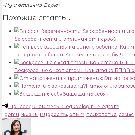
«Ну и отлично. Верю».
Похожие статьи
Ее особенности и отличия от первой
на одного ребенка. Как мы лечили зубы Ярос
Воскресенье с «салютом». Как атака БПЛА
От напряж
Патологию заказ
Защищать себя
Присоединяйтесь к legkoblog в Telegram!
:
дети
,
жизнь
,
мудрость
,
опыт
,
психология
,
семья