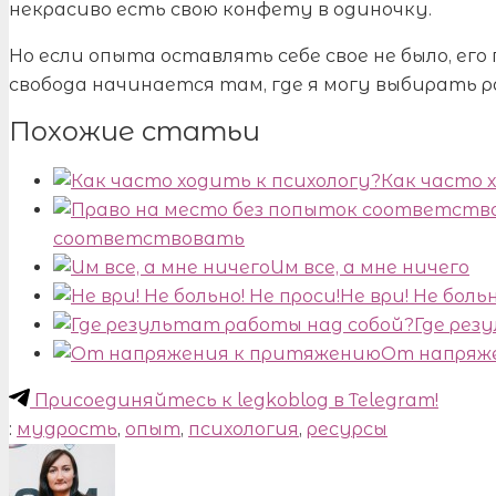
некрасиво есть свою конфету в одиночку.
Но если опыта оставлять себе свое не было, ег
свобода начинается там, где я могу выбирать р
Похожие статьи
Как часто 
соответствовать
Им все, а мне ничего
Не ври! Не больн
Где рез
От напряж
Присоединяйтесь к legkoblog в Telegram!
:
мудрость
,
опыт
,
психология
,
ресурсы