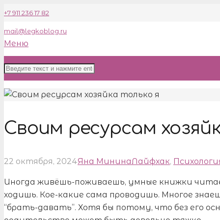
+7 911 236 17 82
mail@legkoblog.ru
Меню
Своим ресурсам хозяйк
22 октября, 2024
Яна Минина
Лайфхак
,
Психологи
Иногда живёшь-поживаешь, умные книжки читае
ходишь. Кое-какие сама проводишь. Многое знае
“брать-давать”. Хотя бы потому, что без его о