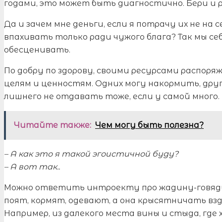
годами, это может быть диагностично. Бери и 
Да и зачем мне деньги, если я потрачу их не на с
впахивать только ради чужого блага? Так мы с
обесценивать.
По добру по здорову, своими ресурсами распоряж
целям и ценностям. Одних могу накормить, друг
лишнего не отдавать тоже, если у самой много.
Читайте также:
Чем могу быть полезна?
– А как это я такой эгоистичной буду?
– А вот так..
Можно ответить интроекту про жадину-говяди
поят, кормят, одевают, а она крысятничать вз
Например, из далекого места вины и стыда, где