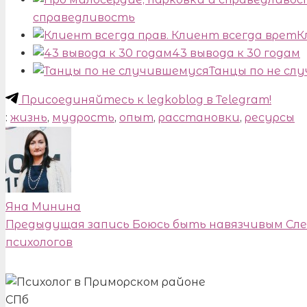
справедливость
К
43 вывода к 30 годам
Танцы по не сл
Присоединяйтесь к legkoblog в Telegram!
:
жизнь
,
мудрость
,
опыт
,
расстановки
,
ресурсы
Яна Минина
Предыдущая запись
Боюсь быть навязчивым
Сл
психологов