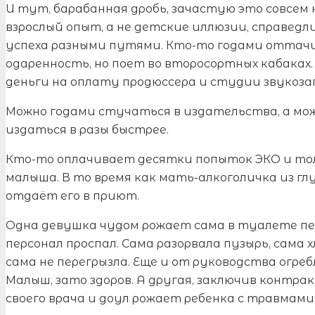
И тут, барабанная дробь, зачастую это совсем 
взрослый опыт, а не детские иллюзии, справед
успеха разными путями. Кто-то годами оттач
одаренность, но поет во второсортных кабаках. 
деньги на оплату продюссера и студии звукозап
Можно годами стучаться в издательства, а м
издаться в разы быстрее.
Кто-то оплачивает десятки попыток ЭКО и тол
малыша. В то время как мать-алкоголичка из гл
отдаёт его в приют.
Одна девушка чудом рожает сама в туалете пе
персонал проспал. Сама разорвала пузырь, сама 
сама не перегрызла. Еще и от руководства огребл
Малыш, зато здоров. А другая, заключив контра
своего врача и доул рожает ребенка с травмами