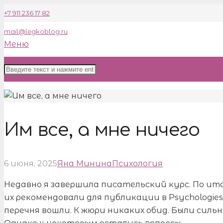
+7 911 236 17 82
mail@legkoblog.ru
Меню
Им все, а мне ничего
6 июня, 2025
Яна Минина
Психология
Недавно я завершила писательский курс. По ит
их рекомендовали для публикации в Psychologies
перечня вошли. К жюри никаких обид. Были силь