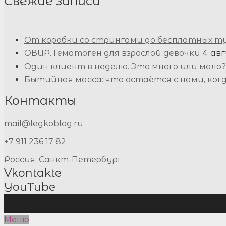
Свежие записи
От коробки со стрингами до бесплатных т
ОВИР. Гематоген для взрослой девочки
4 авг
Один клиент в неделю. Это много или мало?
Бытийная масса: что остаётся с нами, ког
Контакты
mail@legkoblog.ru
+7 911 236 17 82
Россия, Санкт-Петербург
Vkontakte
YouTube
Меню